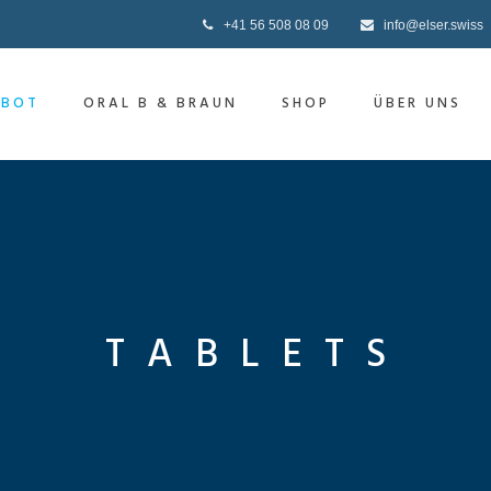
+41 56 508 08 09
info@elser.swiss
EBOT
ORAL B & BRAUN
SHOP
ÜBER UNS
TABLETS