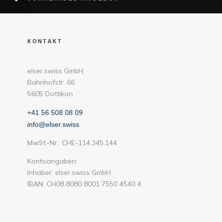
KONTAKT
elser.swiss GmbH
Bahnhofstr. 66
5605 Dottikon
+41 56 508 08 09
info@elser.swiss
MwSt.-Nr.: CHE-114.345.144
Kontoangaben:
Inhaber: elser.swiss GmbH
IBAN: CH08 8080 8001 7550 4540 4